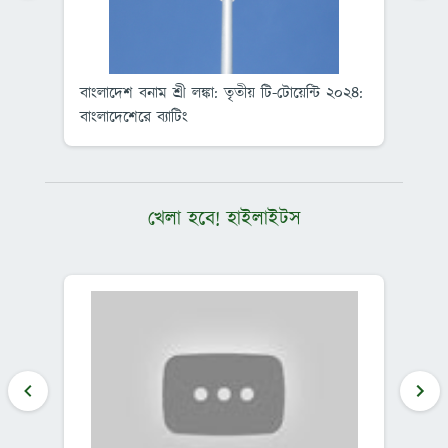
তীয়
বাংলাদেশ বনাম শ্রী লঙ্কা: তৃতীয় টি-টোয়েন্টি ২০২৪:
বা
বাংলাদেশেরে ব্যাটিং
(স
খেলা হবে! হাইলাইটস