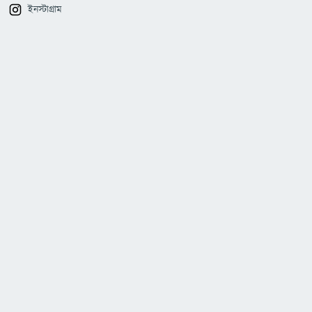
ইনস্টাগ্রাম
ইউটিউব
পিন্টারেস্ট
টুইটার
আমাদের কোম্পানি
প্রাইভেসি পলিসি